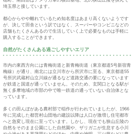
埼玉県と接しています。
都心からやや離れているため知名度はあまり高くないようです
が、決して田舎という訳ではなく、スーパーやコンビニなどの
店舗もたくさんあるので生活していく上で必要なものは手軽に
購入することができます。
自然がたくさんある過ごしやすいエリア
市内の東西方向には青梅街道と新青梅街道（東京都道5号新宿青
梅線）が通り、南北には立川市から所沢市に至る、東京都道55
号所沢武蔵村山立川線が通るなど道路交通の要になっています
が鉄道と国道が通っていません。そのため、玄関口となる駅が
無く多摩地域の市部の中で唯一鉄道の通っていない自治体とな
っています。
多くの田んぼがある農村部で稲作が行われていましたが、1966
年に完成した都営村山団地の建設以降は人口が激増し住宅都市
へと急変し現在に至っています。しかし、現在でも狭山丘陵の
自然をそのまま公園にした自然園や、ザリガニが生息する小川
や小池がある菖蒲園などのほか、中藤や神明、三ツ藤などに農