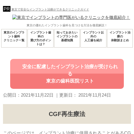
東京で安全なインプラント治療ができるクリニックガイド
東京の優れたインプラント歯科を見つける方法を徹底解説！
東京のインプラ
インプラント歯
知っておきたい
インプラント以
インプラント治
ント歯科
科の
インプラントの
外の
療の
クリニック一覧
選び方のポイン
基礎知識
人工歯を紹介
体験談まとめ
トは？
安全に配慮したインプラント治療が受けられ
る
東京の歯科医院リスト
公開日：
2021年11月22日
｜更新日：
2021年11月24日
CGF再生療法
このページでは、インプラント治療に併用されることがあるCG