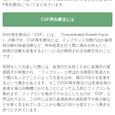
F再生療法についてまとめています。
CGF再生療法とは
GGF再生療法の「CGF」とは、「Concentrated Growth Facto
r」の略です。CGF再生療法とは、インプラント治療のほか歯周
病治療や抜歯治療など、外科処置を行う際に痛みを抑えたり、
術後の治癒を促進するといった点が期待される治療方法のこと
です。
怪我をして出血した際には、血管の穴を防ぐために血液中の凝
固因子が刺激され、「フィブリン」と呼ばれる物質が形成され
て傷口をふさぐことによって出血を止め、傷口の治りを促進す
るという働きがあります。そこでCGF再生療法では患者自身の
血液を遠心分離機にかけることによって人工的にフィブリンを
集めます。フィブリンを集めてゲル上にしたものが「CGF」と
呼ばれており、この中には自己血液由来の成長因子や血小板な
どが多く含まれていることから傷口の治りを促すという働きを
持つとされています。