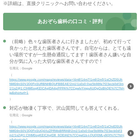
※詳細は、直接クリニックへお問い合わせください。
あおぞら歯科の口コミ・評判
（前略）色々な歯医者さんに行きましたが、初めて行って
良かったと思えた歯医者さんです。自宅からは、とても遠
い場所ですが一生懸命通院してます！歯医者さん嫌いな自
分が気に入った大切な歯医者さんですので！
引用元：Google
（
https://www.google.com/maps/reviews/data=!4m8!14m7!1m6!2m5!1sChZDSUh
NMG9nS0VJQ0FnSURBNHBQUFBBEAE!2m1!1s0x0:0xe5b98fe7f23ecb0d!3m
1!1s2@1:CIHM0ogKEICAgIDA4pPPPA%7CCgwIvYmgxAUQgOzBhQE%7C?hl=
ja&shorturl=1
）
対応が物凄く丁寧で、沢山質問しても答えてくれる。
引用元：Google
（
https://www.google.com/maps/reviews/data=!4m8!14m7!1m6!2m5!1sChdDSUh
NMG9nS0VJQ0FnSUQ4XzZPRWxBRRAB!2m1!1s0x0:0xe5b98fe7f23ecb0d!3
m1!1s2@1:CIHM0ogKEICAgID8_6OElAE%7CCgwI1b-t-QUQ0MLy9QI%7C?hl=j
a&shorturl=1