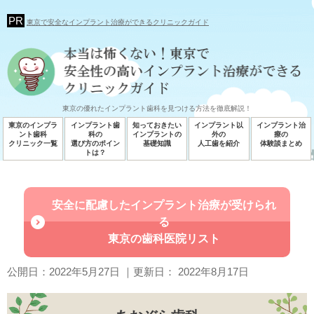
東京で安全なインプラント治療ができるクリニックガイド
東京の優れたインプラント歯科を見つける方法を徹底解説！
東京のインプラ
インプラント歯
知っておきたい
インプラント以
インプラント治
ント歯科
科の
インプラントの
外の
療の
クリニック一覧
選び方のポイン
基礎知識
人工歯を紹介
体験談まとめ
トは？
安全に配慮したインプラント治療が受けられ
る
東京の歯科医院リスト
公開日：
2022年5月27日
｜更新日：
2022年8月17日