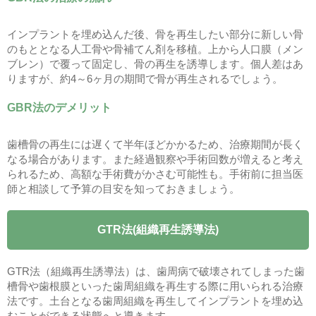
インプラントを埋め込んだ後、骨を再生したい部分に新しい骨
のもととなる人工骨や骨補てん剤を移植。上から人口膜（メン
ブレン）で覆って固定し、骨の再生を誘導します。個人差はあ
りますが、約4～6ヶ月の期間で骨が再生されるでしょう。
GBR法のデメリット
歯槽骨の再生には遅くて半年ほどかかるため、治療期間が長く
なる場合があります。また経過観察や手術回数が増えると考え
られるため、高額な手術費がかさむ可能性も。手術前に担当医
師と相談して予算の目安を知っておきましょう。
GTR法(組織再生誘導法)
GTR法（組織再生誘導法）は、歯周病で破壊されてしまった歯
槽骨や歯根膜といった歯周組織を再生する際に用いられる治療
法です。土台となる歯周組織を再生してインプラントを埋め込
むことができる状態へと導きます。