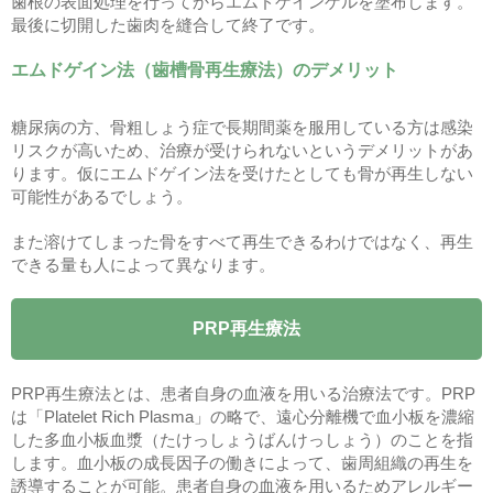
歯根の表面処理を行ってからエムドゲインゲルを塗布します。
最後に切開した歯肉を縫合して終了です。
エムドゲイン法（歯槽骨再生療法）のデメリット
糖尿病の方、骨粗しょう症で長期間薬を服用している方は感染
リスクが高いため、治療が受けられないというデメリットがあ
ります。仮にエムドゲイン法を受けたとしても骨が再生しない
可能性があるでしょう。
また溶けてしまった骨をすべて再生できるわけではなく、再生
できる量も人によって異なります。
PRP再生療法
PRP再生療法とは、患者自身の血液を用いる治療法です。PRP
は「Platelet Rich Plasma」の略で、遠心分離機で血小板を濃縮
した多血小板血漿（たけっしょうばんけっしょう）のことを指
します。血小板の成長因子の働きによって、歯周組織の再生を
誘導することが可能。患者自身の血液を用いるためアレルギー