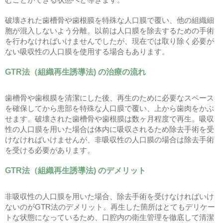
破壊された歯槽骨や歯根膜を特殊な人口膜で覆い、他の組織細
胞が混入しないよう分離。以前は人口膜を除去するための手術
を行わなければいけませんでしたが、現在では取り除く必要が
ない吸収性の人口膜を使用する場合もあります。
GTR法（組織再生誘導法) の治療の流れ
歯槽骨や歯根膜を清潔にした後、再生のために必要なスペース
を確保してから患部を特殊な人口膜で覆い、上から歯肉をかぶ
せます。破壊された歯槽骨や歯根膜は数ヶ月程度で再生。吸収
性の人口膜を用いた場合は体内に吸収されるため除去手術を受
けなければいけませんが、非吸収性の人口膜の場合は除去手術
を受ける必要があります。
GTR法（組織再生誘導法) のデメリット
非吸収性の人口膜を用いた場合、除去手術を受けなければいけ
ないのがGTR法のデメリット。再生した箇所はとてもデリケー
トな状態になっているため、口腔内の衛生管理を徹底して清潔