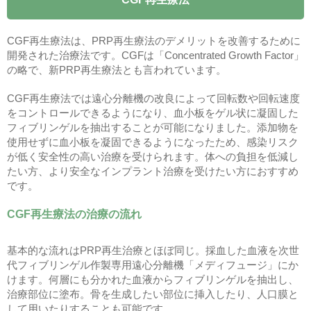
CGF再生療法は、PRP再生療法のデメリットを改善するために
開発された治療法です。CGFは「Concentrated Growth Factor」
の略で、新PRP再生療法とも言われています。
CGF再生療法では遠心分離機の改良によって回転数や回転速度
をコントロールできるようになり、血小板をゲル状に凝固した
フィブリンゲルを抽出することが可能になりました。添加物を
使用せずに血小板を凝固できるようになったため、感染リスク
が低く安全性の高い治療を受けられます。体への負担を低減し
たい方、より安全なインプラント治療を受けたい方におすすめ
です。
CGF再生療法の治療の流れ
基本的な流れはPRP再生治療とほぼ同じ。採血した血液を次世
代フィブリンゲル作製専用遠心分離機「メディフュージ」にか
けます。何層にも分かれた血液からフィブリンゲルを抽出し、
治療部位に塗布。骨を生成したい部位に挿入したり、人口膜と
して用いたりすることも可能です。