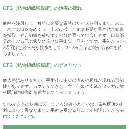
CTG（結合組織移植術）の治療の流れ
麻酔を注射して、移植に必要な歯茎のサイズを測ります。次に
上あごの口蓋をめくり、上皮は残したまま必要な量の結合組織
を採取。結合組織を移植する部分に覆って縫合します。口蓋部
分の上皮も元の状態に戻せば手術は一旦終了です。手術から1～
2週間ほど経ったら抜糸をして、2～3ヵ月ほど傷が治るのを待
ちましょう。
CTG（結合組織移植術）のデメリット
個人差はありますが、手術後に多少の痛みや腫れが現れる可能
性があります。ガマンができない方、仕事に支障が出る方は歯
科医師に鎮痛剤を処方してもらいましょう。
CTGが自身の状態に適している治療かどうかは、歯科医師の判
断によって異なります。手術を受ける前によく相談してから決
めてくださいね。