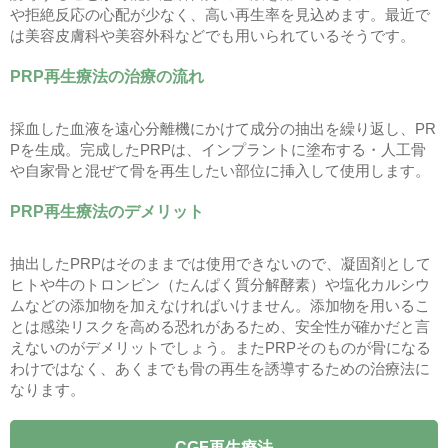
や拒絶反応の心配が少なく、高い再生率を見込めます。最近で
は美容皮膚科や美容外科などでも用いられているそうです。
PRP再生療法の治療の流れ
採血した血液を遠心分離機にかけて成分の抽出を繰り返し、PR
Pを生成。完成したPRPは、インプラントに塗布する・人工骨
や自家骨と混ぜて骨を再生したい部位に挿入して使用します。
PRP再生療法のデメリット
抽出したPRPはそのままでは使用できないので、凝固剤として
ヒトや牛のトロンビン（たんぱく質分解酵素）や塩化カルシウ
ムなどの添加物を加えなければいけません。添加物を用いるこ
とは感染リスクを高める恐れがあるため、安全性が確かだと言
えないのがデメリットでしょう。またPRPそのものが骨になる
わけではなく、あくまでも骨の再生を誘導するための治療法に
なります。
CGF再生療法