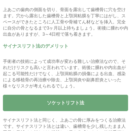
上あごの歯肉の側面を切り、骨面を露出して歯槽骨に穴を空け
ます。穴から露出した歯槽骨と上顎洞粘膜を丁寧にはがし、ス
ペースができたところに人工骨や骨補てん材などを挿入。完全
に自分の骨となるまで3ヶ月以上待ちましょう。術後に腫れや内
出血がありますが、3～4日程で落ち着きます。
サイナスリフト法のデメリット
手術者の技術によって成功率が変わる難しい治療法なので、そ
れだけリスクも高いと言われています。術後に腫れや内出血が
起こる可能性だけでなく、上顎洞粘膜の損傷による出血、感染
による移植骨の再治療や除去、上顎洞炎や副鼻腔炎といった
様々なリスクが考えられるでしょう。
ソケットリフト法
サイナスリフト法と同じく、上あごの骨に厚みをつくる治療法
です。サイナスリフト法とは違い、歯槽骨を少し残したまま人