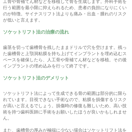
工骨や骨補てん材などを移植して骨を生成します。外科手術を
行う範囲を最小限に抑えられるため、患者の負担になりにくい
のが特徴。サイナスリフト法よりも痛み・出血・腫れのリスク
が低いと言えます。
ソケットリフト法の治療の流れ
歯茎を切って歯槽骨を残したままドリルで穴を空けます。残っ
た歯槽骨と上顎洞粘膜を持ち上げてインプラントを埋め込むス
ペースを確保したら、人工骨や骨補てん材などを移植。その後
インプラントの埋め込みを行って終了です。
ソケットリフト法のデメリット
ソケットリフト法によって生成できる骨の範囲は部分的に限ら
れています。目視できない手術なので、粘膜を損傷するリスク
が高いと言えるでしょう。損傷時の修復も難しいため、高い技
術を持つ歯科医師に手術をお願いしたほうが良いかもしれませ
ん。
また、歯槽骨の厚みが極端に少ない場合はソケットリフト法を