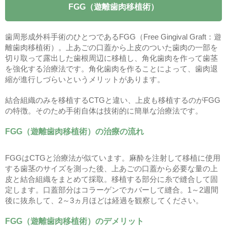
FGG（遊離歯肉移植術）
歯周形成外科手術のひとつであるFGG（Free Gingival Graft：遊
離歯肉移植術）。上あごの口蓋から上皮のついた歯肉の一部を
切り取って露出した歯根周辺に移植し、角化歯肉を作って歯茎
を強化する治療法です。角化歯肉を作ることによって、歯肉退
縮が進行しづらいというメリットがあります。
結合組織のみを移植するCTGと違い、上皮も移植するのがFGG
の特徴。そのため手術自体は技術的に簡単な治療法です。
FGG（遊離歯肉移植術）の治療の流れ
FGGはCTGと治療法が似ています。麻酔を注射して移植に使用
する歯茎のサイズを測った後、上あごの口蓋から必要な量の上
皮と結合組織をまとめて採取。移植する部分に糸で縫合して固
定します。口蓋部分はコラーゲンでカバーして縫合。1～2週間
後に抜糸して、2～3ヵ月ほどは経過を観察してください。
FGG（遊離歯肉移植術）のデメリット