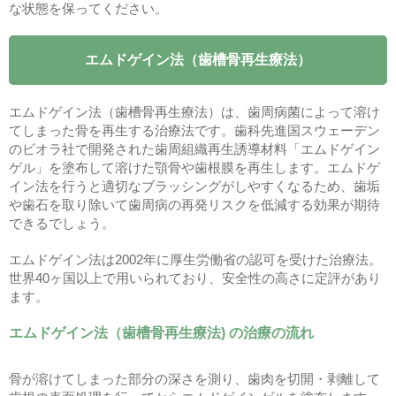
な状態を保ってください。
エムドゲイン法（歯槽骨再生療法）
エムドゲイン法（歯槽骨再生療法）は、歯周病菌によって溶け
てしまった骨を再生する治療法です。歯科先進国スウェーデン
のビオラ社で開発された歯周組織再生誘導材料「エムドゲイン
ゲル」を塗布して溶けた顎骨や歯根膜を再生します。エムドゲ
イン法を行うと適切なブラッシングがしやすくなるため、歯垢
や歯石を取り除いて歯周病の再発リスクを低減する効果が期待
できるでしょう。
エムドゲイン法は2002年に厚生労働省の認可を受けた治療法。
世界40ヶ国以上で用いられており、安全性の高さに定評があり
ます。
エムドゲイン法（歯槽骨再生療法) の治療の流れ
骨が溶けてしまった部分の深さを測り、歯肉を切開・剥離して