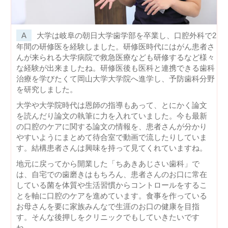
大学は岐阜の朝日大学歯学部を卒業し、口腔外科で2
年間の研修医を経験しました。研修医時代にはがん患者さ
んが来られる大学病院で救急医療なども研修するなど様々
な経験が出来ましたね。研修医後も医科と連携できる歯科
治療を学びたくて岡山大学大学院へ進学し、予防歯科分野
を研究しました。
大学や大学院時代は恩師の指導もあって、とにかく論文
を読んだり論文の執筆に力を入れていました。今も最新
の口腔のケアに関する論文の情報を、患者さんが分かり
やすいようにまとめて待合室で動画で流したりしていま
す。結構患者さんは興味を持って見てくれていますね。
地元に戻ってから開業した「ちあきあじさい歯科」で
は、自宅での歯磨きはもちろん、患者さんのお口に常在
している菌を体質や生活習慣からコントロールをするこ
とを軸に口腔のケアを進めています。食事を作っている
お母さんを要に家族みんなで生涯のお口の健康を目指
す。そんな後押しをクリニックでもしていきたいです
ね。